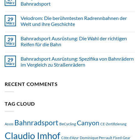
März
Bahnradsport
Velodrom: Die berühmtesten Radrennbahnen der
29
März
Welt und ihre Geschichte
Bahnradsport Ausrüstung: Die Wahl der richtigen
29
März
Reifen für die Bahn
Bahnradsport Ausrüstung: Spezifika von Bahnrädern
29
März
im Vergleich zu Straßenrädern
RECENT COMMENTS
TAG CLOUD
Bahnradsport
Canyon
BeCycling
Assos
CE-Zertifizierung
Claudio Imhof
Dominique Perrault
Côte d'Azur
Fixed-Gear