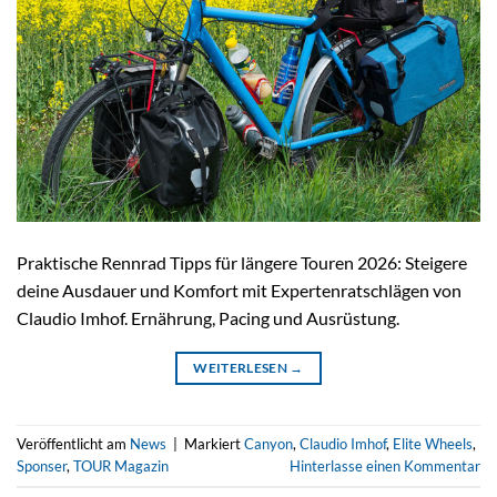
Praktische Rennrad Tipps für längere Touren 2026: Steigere
deine Ausdauer und Komfort mit Expertenratschlägen von
Claudio Imhof. Ernährung, Pacing und Ausrüstung.
WEITERLESEN
→
Veröffentlicht am
News
|
Markiert
Canyon
,
Claudio Imhof
,
Elite Wheels
,
Sponser
,
TOUR Magazin
Hinterlasse einen Kommentar