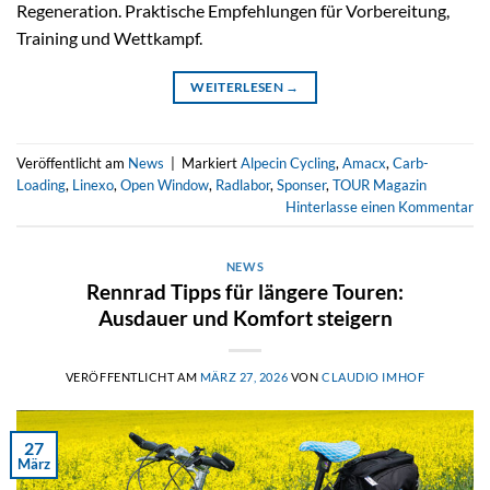
Regeneration. Praktische Empfehlungen für Vorbereitung,
Training und Wettkampf.
WEITERLESEN
→
Veröffentlicht am
News
|
Markiert
Alpecin Cycling
,
Amacx
,
Carb-
Loading
,
Linexo
,
Open Window
,
Radlabor
,
Sponser
,
TOUR Magazin
Hinterlasse einen Kommentar
NEWS
Rennrad Tipps für längere Touren:
Ausdauer und Komfort steigern
VERÖFFENTLICHT AM
MÄRZ 27, 2026
VON
CLAUDIO IMHOF
27
März