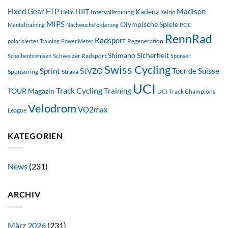
FTP
Madison
Fixed Gear
HIIT
Kadenz
Intervalltraining
Helm
Keirin
MIPS
Olympische Spiele
Mentaltraining
Nachwuchsförderung
POC
RennRad
Radsport
Regeneration
polarisiertes Training
Power Meter
Shimano
Sicherheit
Schweizer Radsport
Scheibenbremsen
Sponser
Swiss Cycling
StVZO
Tour de Suisse
Sprint
Sponsoring
Strava
UCI
Track Cycling
Training
TOUR Magazin
UCI Track Champions
Velodrom
VO2max
League
KATEGORIEN
News
(231)
ARCHIV
März 2026
(231)