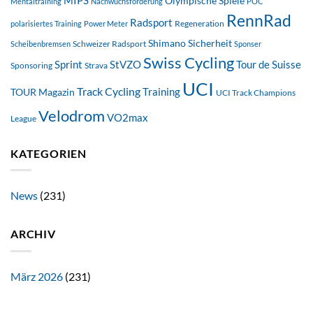
MIPS
Olympische Spiele
Mentaltraining
Nachwuchsförderung
POC
RennRad
Radsport
Regeneration
polarisiertes Training
Power Meter
Shimano
Sicherheit
Schweizer Radsport
Scheibenbremsen
Sponser
Swiss Cycling
StVZO
Tour de Suisse
Sprint
Sponsoring
Strava
UCI
Track Cycling
Training
TOUR Magazin
UCI Track Champions
Velodrom
VO2max
League
KATEGORIEN
News
(231)
ARCHIV
März 2026
(231)