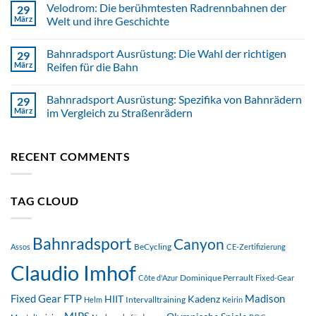
Velodrom: Die berühmtesten Radrennbahnen der
29
März
Welt und ihre Geschichte
Bahnradsport Ausrüstung: Die Wahl der richtigen
29
März
Reifen für die Bahn
Bahnradsport Ausrüstung: Spezifika von Bahnrädern
29
März
im Vergleich zu Straßenrädern
RECENT COMMENTS
TAG CLOUD
Bahnradsport
Canyon
BeCycling
Assos
CE-Zertifizierung
Claudio Imhof
Dominique Perrault
Côte d'Azur
Fixed-Gear
FTP
Madison
Fixed Gear
HIIT
Kadenz
Intervalltraining
Helm
Keirin