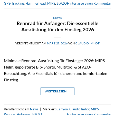
GPS-Tracking
,
Hammerhead
,
MIPS
,
StVZO
Hinterlasse einen Kommentar
NEWS
Rennrad für Anfänger: Die essentielle
Ausrüstung für den Einstieg 2026
VERÖFFENTLICHT AM
MÄRZ 27, 2026
VON
CLAUDIO IMHOF
Minimale Rennrad-Ausrüstung für Einsteiger 2026: MIPS-
Helm, gepolsterte Bib-Shorts, Multitool & StVZO-
Beleuchtung. Alle Essentials für sicheren und komfortablen
Einstieg.
WEITERLESEN
→
Veröffentlicht am
News
|
Markiert
Canyon
,
Claudio Imhof
,
MIPS
,
Rennrad Anfänger
,
StVZO
Hinterlasse einen Kommentar