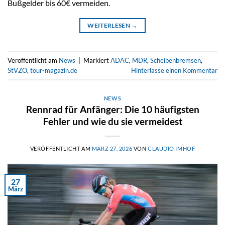
Bußgelder bis 60€ vermeiden.
WEITERLESEN
→
Veröffentlicht am
News
|
Markiert
ADAC
,
MDR
,
Scheibenbremsen
,
StVZO
,
tour-magazin.de
Hinterlasse einen Kommentar
NEWS
Rennrad für Anfänger: Die 10 häufigsten
Fehler und wie du sie vermeidest
VERÖFFENTLICHT AM
MÄRZ 27, 2026
VON
CLAUDIO IMHOF
27
März