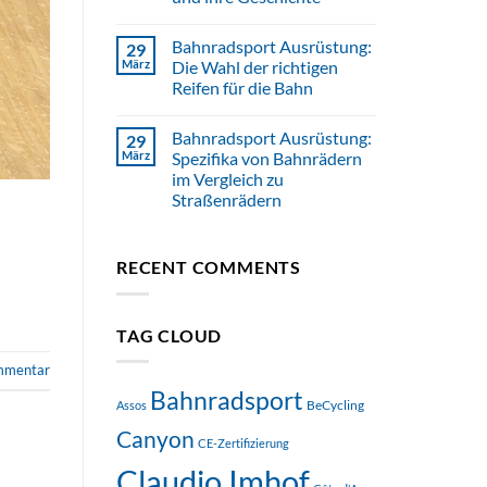
Bahnradsport Ausrüstung:
29
März
Die Wahl der richtigen
Reifen für die Bahn
Bahnradsport Ausrüstung:
29
März
Spezifika von Bahnrädern
im Vergleich zu
Straßenrädern
RECENT COMMENTS
TAG CLOUD
ommentar
Bahnradsport
BeCycling
Assos
Canyon
CE-Zertifizierung
Claudio Imhof