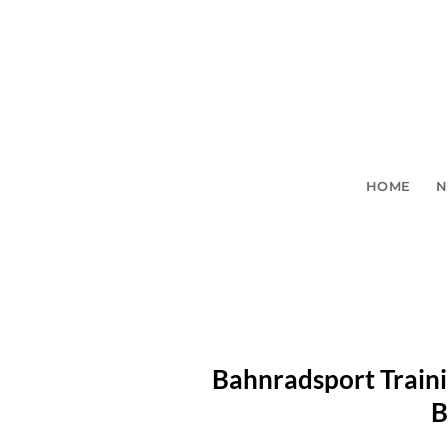
Zum
Inhalt
springen
HOME
N
Bahnradsport Traini
B