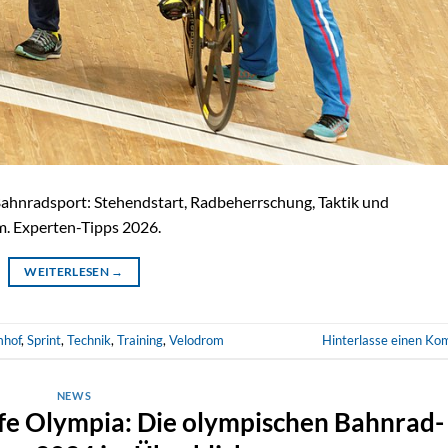
ahnradsport: Stehendstart, Radbeherrschung, Taktik und
m. Experten-Tipps 2026.
WEITERLESEN
→
mhof
,
Sprint
,
Technik
,
Training
,
Velodrom
Hinterlasse einen K
NEWS
e Olympia: Die olympischen Bahnrad-