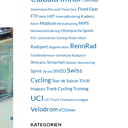
Côte d'Azur
Fixed Gear
Dominique Perrault
Fixed-Gear
FTP
HIIT
Kadenz
Intervalltraining
Helm
Madison
MIPS
Keirin
Mentaltraining
Olympische Spiele
Nachwuchsförderung
POC
polarisiertes Training
Power Meter
RennRad
Radsport
Regeneration
Schweizer Radsport
Scheibenbremsen
Shimano
Sicherheit
Sponsoring
Sponser
Swiss
StVZO
Sprint
Strava
Cycling
Tour de Suisse
TOUR
Track Cycling
Training
Magazin
UCI
UCI Track Champions League
Velodrom
VO2max
KATEGORIEN