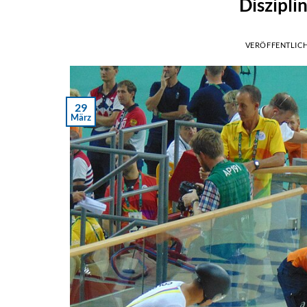
Diszipli
VERÖFFENTLIC
29
März