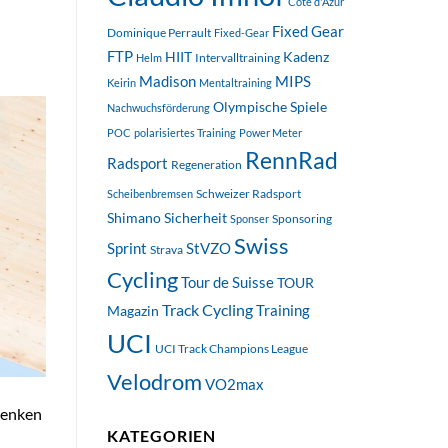
Côte d'Azur
Fixed Gear
Dominique Perrault
Fixed-Gear
FTP
HIIT
Kadenz
Intervalltraining
Helm
Madison
MIPS
Keirin
Mentaltraining
Olympische Spiele
Nachwuchsförderung
POC
polarisiertes Training
Power Meter
RennRad
Radsport
Regeneration
Schweizer Radsport
Scheibenbremsen
Shimano
Sicherheit
Sponsoring
Sponser
Swiss
StVZO
Sprint
Strava
Cycling
Tour de Suisse
TOUR
Track Cycling
Training
Magazin
UCI
UCI Track Champions League
Velodrom
VO2max
lenken
KATEGORIEN