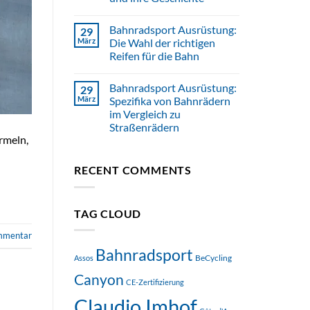
Bahnradsport Ausrüstung:
29
März
Die Wahl der richtigen
Reifen für die Bahn
Bahnradsport Ausrüstung:
29
März
Spezifika von Bahnrädern
im Vergleich zu
Straßenrädern
rmeln,
RECENT COMMENTS
TAG CLOUD
ommentar
Bahnradsport
BeCycling
Assos
Canyon
CE-Zertifizierung
Claudio Imhof