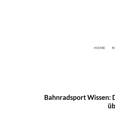
Zum
Inhalt
springen
HOME
N
Bahnradsport Wissen: D
üb