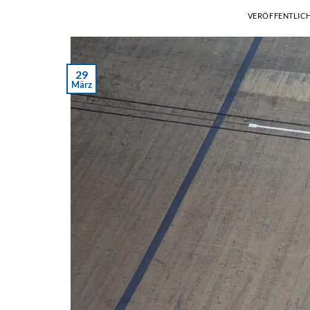
VERÖFFENTLIC
29
März