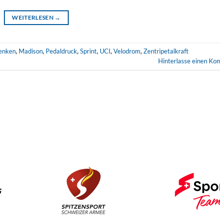
WEITERLESEN
→
enken
,
Madison
,
Pedaldruck
,
Sprint
,
UCI
,
Velodrom
,
Zentripetalkraft
Hinterlasse einen K