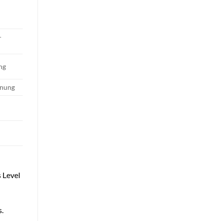
-
ng
nnung
 Level
s.