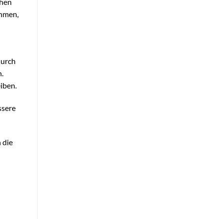
ehen
ehmen,
durch
.
iben.
ssere
 die