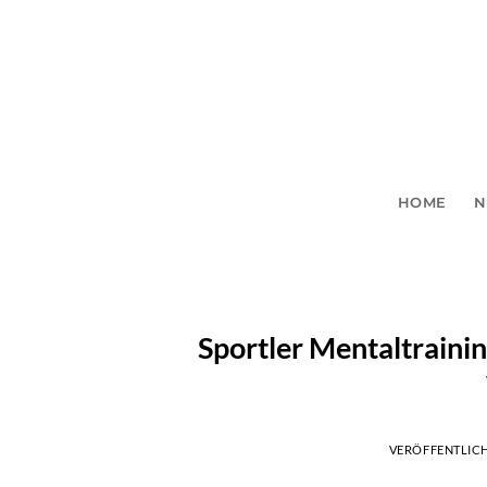
Zum
Inhalt
springen
HOME
N
Sportler Mentaltraini
VERÖFFENTLIC