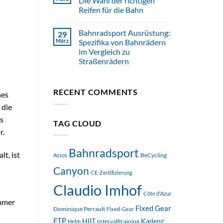
Die Wahl der richtigen
Reifen für die Bahn
n
Bahnradsport Ausrüstung:
29
März
Spezifika von Bahnrädern
im Vergleich zu
Straßenrädern
RECENT COMMENTS
nes
 die
s
TAG CLOUD
r.
Bahnradsport
t, ist
BeCycling
Assos
Canyon
CE-Zertifizierung
Claudio Imhof
Côte d'Azur
immer
Fixed Gear
Dominique Perrault
Fixed-Gear
FTP
HIIT
Kadenz
Intervalltraining
Helm