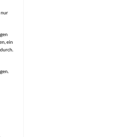
 nur
igen
n, ein
 durch.
gen.