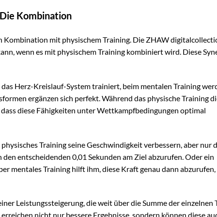
: Die Kombination
 in Kombination mit physischem Training. Die ZHAW digitalcollect
 kann, wenn es mit physischem Training kombiniert wird. Diese Syn
das Herz-Kreislauf-System trainiert, beim mentalen Training wer
sformen ergänzen sich perfekt. Während das physische Training di
ür, dass diese Fähigkeiten unter Wettkampfbedingungen optimal
ch physisches Training seine Geschwindigkeit verbessern, aber nur 
 in den entscheidenden 0,01 Sekunden am Ziel abzurufen. Oder ein
er mentales Training hilft ihm, diese Kraft genau dann abzurufen
iner Leistungssteigerung, die weit über die Summe der einzelnen T
, erreichen nicht nur bessere Ergebnisse, sondern können diese au