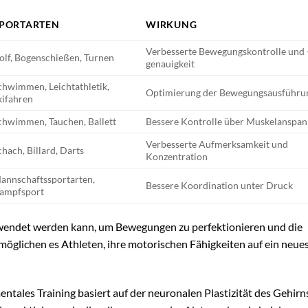
PORTARTEN
WIRKUNG
Verbesserte Bewegungskontrolle und 
olf, Bogenschießen, Turnen
genauigkeit
chwimmen, Leichtathletik,
Optimierung der Bewegungsausführu
kifahren
chwimmen, Tauchen, Ballett
Bessere Kontrolle über Muskelanspa
Verbesserte Aufmerksamkeit und
chach, Billard, Darts
Konzentration
annschaftssportarten,
Bessere Koordination unter Druck
ampfsport
wendet werden kann, um Bewegungen zu perfektionieren und die
rmöglichen es Athleten, ihre motorischen Fähigkeiten auf ein neues
tales Training basiert auf der neuronalen Plastizität des Gehirn