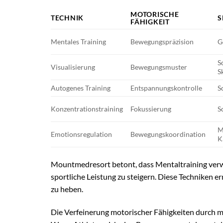
MOTORISCHE
TECHNIK
S
FÄHIGKEIT
Mentales Training
Bewegungspräzision
G
S
Visualisierung
Bewegungsmuster
S
Autogenes Training
Entspannungskontrolle
S
Konzentrationstraining
Fokussierung
S
M
Emotionsregulation
Bewegungskoordination
K
Mountmedresort betont, dass Mentaltraining ver
sportliche Leistung zu steigern. Diese Techniken e
zu heben.
Die Verfeinerung motorischer Fähigkeiten durch men