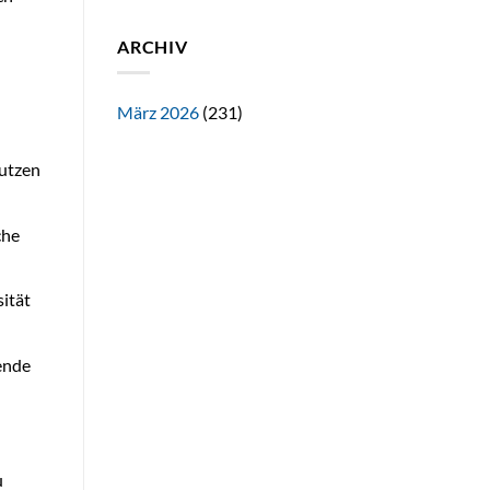
ARCHIV
März 2026
(231)
nutzen
che
ität
ende
u