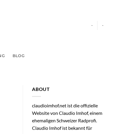
-
-
NG
BLOG
ABOUT
claudioimhof.net ist die offizielle
Website von Claudio Imhof, einem
ehemaligen Schweizer Radprofi.
Claudio Imhof ist bekannt für