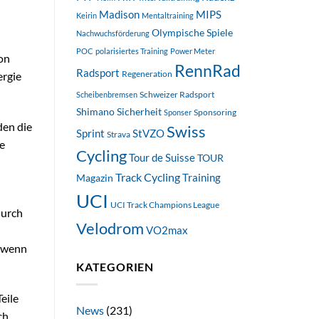
Madison
MIPS
Keirin
Mentaltraining
Olympische Spiele
Nachwuchsförderung
POC
polarisiertes Training
Power Meter
ion
RennRad
Radsport
Regeneration
ergie
Schweizer Radsport
Scheibenbremsen
Shimano
Sicherheit
Sponsoring
Sponser
den die
Swiss
StVZO
Sprint
Strava
e
Cycling
Tour de Suisse
TOUR
Track Cycling
Training
Magazin
UCI
UCI Track Champions League
durch
Velodrom
VO2max
, wenn
KATEGORIEN
eile
News
(231)
ch