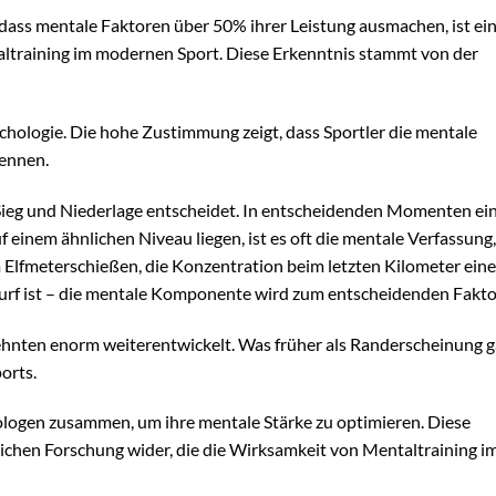
 dass mentale Faktoren über 50% ihrer Leistung ausmachen, ist ei
altraining im modernen Sport. Diese Erkenntnis stammt von der
ychologie. Die hohe Zustimmung zeigt, dass Sportler die mentale
ennen.
 Sieg und Niederlage entscheidet. In entscheidenden Momenten ei
einem ähnlichen Niveau liegen, ist es oft die mentale Verfassung,
 Elfmeterschießen, die Konzentration beim letzten Kilometer eine
rf ist – die mentale Komponente wird zum entscheidenden Fakto
ehnten enorm weiterentwickelt. Was früher als Randerscheinung gal
orts.
logen zusammen, um ihre mentale Stärke zu optimieren. Diese
tlichen Forschung wider, die die Wirksamkeit von Mentaltraining 