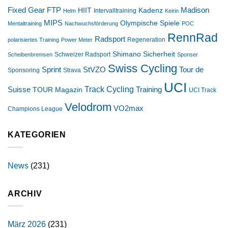
FTP
Madison
Fixed Gear
HIIT
Kadenz
Intervalltraining
Helm
Keirin
MIPS
Olympische Spiele
Mentaltraining
Nachwuchsförderung
POC
RennRad
Radsport
Regeneration
polarisiertes Training
Power Meter
Shimano
Sicherheit
Schweizer Radsport
Scheibenbremsen
Sponser
Swiss Cycling
StVZO
Tour de
Sprint
Sponsoring
Strava
UCI
Track Cycling
Suisse
Training
TOUR Magazin
UCI Track
Velodrom
VO2max
Champions League
KATEGORIEN
News
(231)
ARCHIV
März 2026
(231)