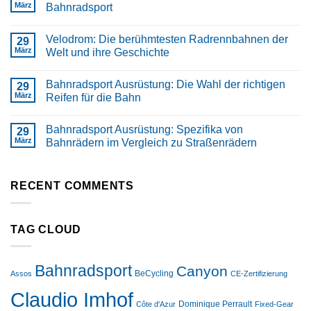
März
Bahnradsport
Velodrom: Die berühmtesten Radrennbahnen der
29
März
Welt und ihre Geschichte
Bahnradsport Ausrüstung: Die Wahl der richtigen
29
März
Reifen für die Bahn
Bahnradsport Ausrüstung: Spezifika von
29
März
Bahnrädern im Vergleich zu Straßenrädern
RECENT COMMENTS
TAG CLOUD
Bahnradsport
Canyon
BeCycling
Assos
CE-Zertifizierung
Claudio Imhof
Dominique Perrault
Côte d'Azur
Fixed-Gear