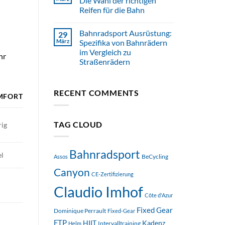
Die Wahl der richtigen
Reifen für die Bahn
Bahnradsport Ausrüstung:
29
März
Spezifika von Bahnrädern
im Vergleich zu
hr
Straßenrädern
RECENT COMMENTS
MFORT
TAG CLOUD
rig
Bahnradsport
el
BeCycling
Assos
Canyon
CE-Zertifizierung
h
Claudio Imhof
Côte d'Azur
Fixed Gear
Dominique Perrault
Fixed-Gear
h
FTP
HIIT
Kadenz
Intervalltraining
Helm