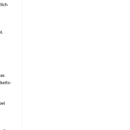
lich
l.
was
keits-
bei