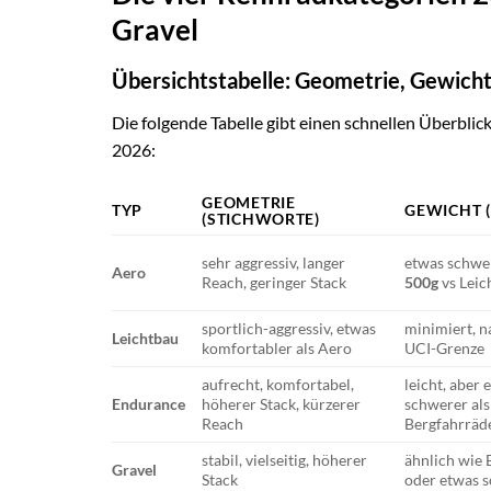
Gravel
Übersichtstabelle: Geometrie, Gewicht
Die folgende Tabelle gibt einen schnellen Überbli
2026:
GEOMETRIE
TYP
GEWICHT (
(STICHWORTE)
sehr aggressiv, langer
etwas schwe
Aero
Reach, geringer Stack
500g
vs Leic
sportlich-aggressiv, etwas
minimiert, 
Leichtbau
komfortabler als Aero
UCI-Grenze
aufrecht, komfortabel,
leicht, aber 
Endurance
höherer Stack, kürzerer
schwerer als
Reach
Bergfahrräd
stabil, vielseitig, höherer
ähnlich wie
Gravel
Stack
oder etwas 