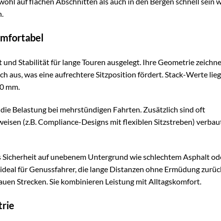
wohl auf flachen Abschnitten als auch in den Bergen schnell sein w
.
omfortabel
d Stabilität für lange Touren ausgelegt. Ihre Geometrie zeichne
h aus, was eine aufrechtere Sitzposition fördert. Stack-Werte lie
00 mm.
 die Belastung bei mehrstündigen Fahrten. Zusätzlich sind oft
sen (z.B. Compliance-Designs mit flexiblen Sitzstreben) verbaut
as Sicherheit auf unebenem Untergrund wie schlechtem Asphalt od
 ideal für Genussfahrer, die lange Distanzen ohne Ermüdung zurü
uen Strecken. Sie kombinieren Leistung mit Alltagskomfort.
trie