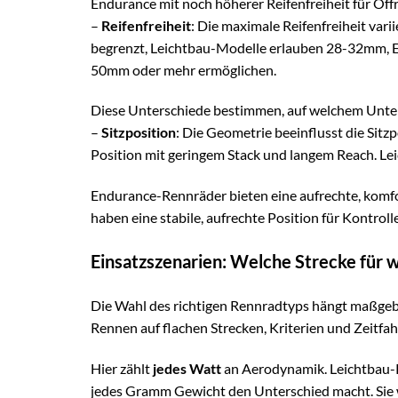
Endurance mit noch höherer Reifenfreiheit für Off
–
Reifenfreiheit
: Die maximale Reifenfreiheit var
begrenzt, Leichtbau-Modelle erlauben 28-32mm, 
50mm oder mehr ermöglichen.
Diese Unterschiede bestimmen, auf welchem Unter
–
Sitzposition
: Die Geometrie beeinflusst die Sitz
Position mit geringem Stack und langem Reach. Lei
Endurance-Rennräder bieten eine aufrechte, komf
haben eine stabile, aufrechte Position für Kontro
Einsatzszenarien: Welche Strecke für 
Die Wahl des richtigen Rennradtyps hängt maßgebl
Rennen auf flachen Strecken, Kriterien und Zeitfah
Hier zählt
jedes Watt
an Aerodynamik. Leichtbau-Re
jedes Gramm Gewicht den Unterschied macht. Sie 