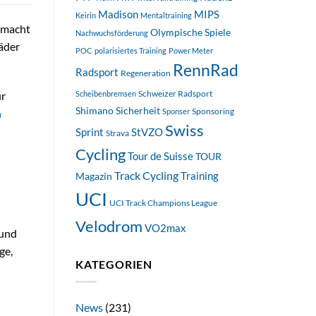
Madison
MIPS
Keirin
Mentaltraining
 macht
Olympische Spiele
Nachwuchsförderung
äder
POC
polarisiertes Training
Power Meter
RennRad
Radsport
Regeneration
Schweizer Radsport
Scheibenbremsen
ür
Shimano
Sicherheit
Sponsoring
Sponser
n
Swiss
StVZO
Sprint
Strava
Cycling
Tour de Suisse
TOUR
Track Cycling
Training
Magazin
UCI
UCI Track Champions League
Velodrom
VO2max
 und
ge,
KATEGORIEN
News
(231)