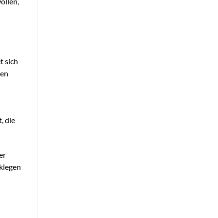
ollen,
t sich
gen
, die
er
cklegen