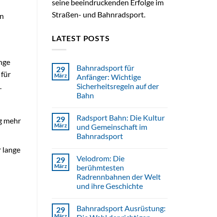
seine beeindruckenden Erfolge im
Straßen- und Bahnradsport.
in
LATEST POSTS
nge
Bahnradsport für
29
 für
März
Anfänger: Wichtige
Sicherheitsregeln auf der
.
Bahn
Radsport Bahn: Die Kultur
29
g mehr
März
und Gemeinschaft im
Bahnradsport
 lange
Velodrom: Die
29
März
berühmtesten
Radrennbahnen der Welt
und ihre Geschichte
Bahnradsport Ausrüstung:
29
März