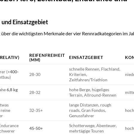
 und Einsatzgebiet
ck über die wichtigsten Merkmale der vier Rennradkategorien im Ja
REIFENFREIHEIT
RELATIV)
EINSATZGEBIET
KO
(MM)
schnelle Rennen, Flachland,
rer (+
400-
28-30
Kriterien,
nied
htbau)
Zeitfahren/Triathlon
nahe
6,8 kg
hohe Berge, hügeliges
28-32
mitt
Terrain, Allround-Rennen
etwas
lange Distanzen, rough
 reine
32-35+
roads, Gran Fondos,
hoc
er
Genussfahrer
 Endurance
Schotterwege, Abenteuer,
45-50+
hoc
schwerer
mehrtägige Touren