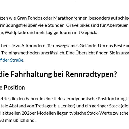
anzen wie Gran Fondos oder Marathonrennen, besonders auf schl
ermüdungsfrei über viele Stunden. Gravelbikes sind für Abenteuer
ege, Waldpfade und mehrtägige Touren mit Gepäck.
achen sie zu Allroundern für unwegsames Gelände. Um das Beste a
Trainingsmethoden unerlässlich. Eine Übersicht finden Sie in un
f der Straße
.
die Fahrhaltung bei Rennradtypen?
e Position
ie, die den Fahrer in eine tiefe, aerodynamische Position bringt.
tale Abstand von Tretlager bis Lenker) und ein geringer Stack (die
ei aktuellen 2026er Modellen liegen typische Stack-Werte zwisch
0 mm üblich sind.