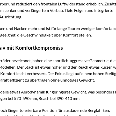
per und reduziert den frontalen Luftwiderstand erheblich. Zusätz
igem Lenker und verlängertem Vorbau. Tiefe Felgen und integrierte
Ausrichtung.
cken und Nacken mehr und ist für lange Touren weniger komfortabe
geeignet, die Geschwindigkeit über Komfort stellen.
ssiv mit Komfortkompromiss
rräder bezeichnet, haben eine sportlich-aggressive Geometrie, die
-Modellen. Der Stack ist etwas höher und der Reach etwas kürzer, 
omfort leicht verbessert. Der Fokus liegt auf einem hohen Steifig
Kraft effizient zu übertragen ohne unnötiges Gewicht.
delle etwas Aerodynamik für geringeres Gewicht, was besonders 
liegen bei 570-590 mm, Reach bei 390-410 mm.
noch länger tolerierbare Position für ausdauernde Bergfahrten.