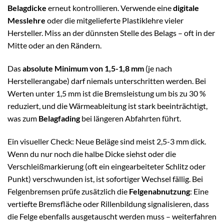
Belagdicke
erneut kontrollieren. Verwende eine
digitale
Messlehre
oder die mitgelieferte Plastiklehre vieler
Hersteller. Miss an der dünnsten Stelle des Belags – oft in der
Mitte oder an den Rändern.
Das
absolute Minimum von 1,5-1,8 mm
(je nach
Herstellerangabe) darf niemals unterschritten werden. Bei
Werten unter 1,5 mm ist die Bremsleistung um bis zu 30 %
reduziert, und die Wärmeableitung ist stark beeinträchtigt,
was zum
Belagfading
bei längeren Abfahrten führt.
Ein visueller Check: Neue Beläge sind meist 2,5-3 mm dick.
Wenn du nur noch die halbe Dicke siehst oder die
Verschleißmarkierung (oft ein eingearbeiteter Schlitz oder
Punkt) verschwunden ist, ist sofortiger Wechsel fällig. Bei
Felgenbremsen prüfe zusätzlich die
Felgenabnutzung
: Eine
vertiefte Bremsfläche oder Rillenbildung signalisieren, dass
die Felge ebenfalls ausgetauscht werden muss – weiterfahren