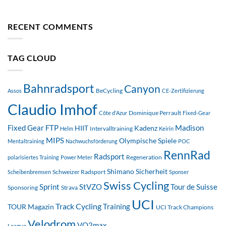
RECENT COMMENTS
TAG CLOUD
Bahnradsport
Canyon
BeCycling
Assos
CE-Zertifizierung
Claudio Imhof
Dominique Perrault
Côte d'Azur
Fixed-Gear
FTP
Madison
Fixed Gear
HIIT
Kadenz
Intervalltraining
Helm
Keirin
MIPS
Olympische Spiele
Mentaltraining
Nachwuchsförderung
POC
RennRad
Radsport
Regeneration
polarisiertes Training
Power Meter
Shimano
Sicherheit
Schweizer Radsport
Scheibenbremsen
Sponser
Swiss Cycling
StVZO
Tour de Suisse
Sprint
Sponsoring
Strava
UCI
Track Cycling
Training
TOUR Magazin
UCI Track Champions
Velodrom
VO2max
League