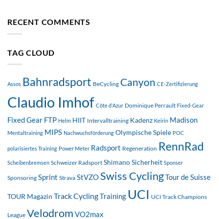
RECENT COMMENTS
TAG CLOUD
Bahnradsport
Canyon
BeCycling
Assos
CE-Zertifizierung
Claudio Imhof
Dominique Perrault
Côte d'Azur
Fixed-Gear
FTP
Madison
Fixed Gear
HIIT
Kadenz
Intervalltraining
Helm
Keirin
MIPS
Olympische Spiele
Mentaltraining
Nachwuchsförderung
POC
RennRad
Radsport
Regeneration
polarisiertes Training
Power Meter
Shimano
Sicherheit
Schweizer Radsport
Scheibenbremsen
Sponser
Swiss Cycling
StVZO
Tour de Suisse
Sprint
Sponsoring
Strava
UCI
Track Cycling
Training
TOUR Magazin
UCI Track Champions
Velodrom
VO2max
League