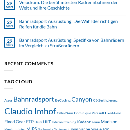
Velodrom: Die berühmtesten Radrennbahnen der
29
März
Welt und ihre Geschichte
Bahnradsport Ausrüstung: Die Wahl der richtigen
29
März
Reifen für die Bahn
Bahnradsport Ausrüstung: Spezifika von Bahnrädern
29
März
im Vergleich zu Straßenrädern
RECENT COMMENTS
TAG CLOUD
Bahnradsport
Canyon
BeCycling
Assos
CE-Zertifizierung
Claudio Imhof
Dominique Perrault
Côte d'Azur
Fixed-Gear
FTP
Madison
Fixed Gear
HIIT
Kadenz
Intervalltraining
Helm
Keirin
MIPS
Olympische Spiele
Mentaltraining
Nachwuchsförderung
POC