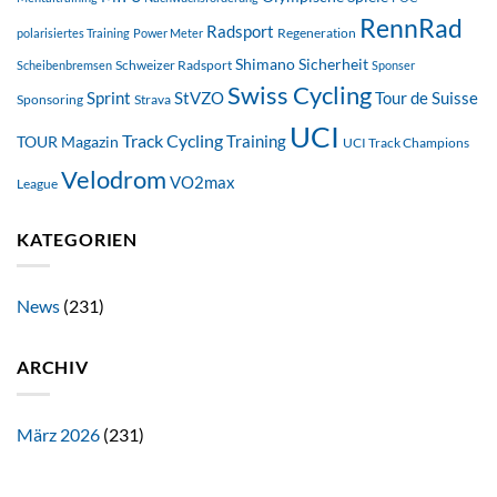
RennRad
Radsport
Regeneration
polarisiertes Training
Power Meter
Shimano
Sicherheit
Schweizer Radsport
Scheibenbremsen
Sponser
Swiss Cycling
StVZO
Tour de Suisse
Sprint
Sponsoring
Strava
UCI
Track Cycling
Training
TOUR Magazin
UCI Track Champions
Velodrom
VO2max
League
KATEGORIEN
News
(231)
ARCHIV
März 2026
(231)