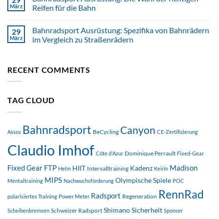
März
Reifen für die Bahn
Bahnradsport Ausrüstung: Spezifika von Bahnrädern
29
März
im Vergleich zu Straßenrädern
RECENT COMMENTS
TAG CLOUD
Bahnradsport
Canyon
BeCycling
Assos
CE-Zertifizierung
Claudio Imhof
Dominique Perrault
Côte d'Azur
Fixed-Gear
FTP
Madison
Fixed Gear
HIIT
Kadenz
Intervalltraining
Helm
Keirin
MIPS
Olympische Spiele
Mentaltraining
Nachwuchsförderung
POC
RennRad
Radsport
Regeneration
polarisiertes Training
Power Meter
Shimano
Sicherheit
Schweizer Radsport
Scheibenbremsen
Sponser